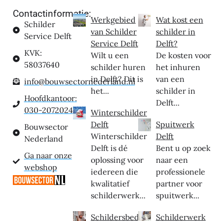
Contactinformatie:
Werkgebied
Wat kost een
Schilder
van Schilder
schilder in
Service Delft
Service Delft
Delft?
KVK:
Wilt u een
De kosten voor
58037640
schilder huren
het inhuren
in Delft? Dit is
van een
info@bouwsectornederland.nl
het...
schilder in
Hoofdkantoor:
Delft...
030-2072024
Winterschilder
Delft
Spuitwerk
Bouwsector
Winterschilder
Delft
Nederland
Delft is dé
Bent u op zoek
Ga naar onze
oplossing voor
naar een
webshop
iedereen die
professionele
kwalitatief
partner voor
schilderwerk...
spuitwerk...
Schildersbedrij
Schilderwerk