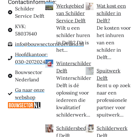
Contactinformatie:
Werkgebied
Wat kost een
Schilder
van Schilder
schilder in
Service Delft
Service Delft
Delft?
KVK:
Wilt u een
De kosten voor
58037640
schilder huren
het inhuren
in Delft? Dit is
van een
info@bouwsectornederland.nl
het...
schilder in
Hoofdkantoor:
Delft...
030-2072024
Winterschilder
Delft
Spuitwerk
Bouwsector
Winterschilder
Delft
Nederland
Delft is dé
Bent u op zoek
Ga naar onze
oplossing voor
naar een
webshop
iedereen die
professionele
kwalitatief
partner voor
schilderwerk...
spuitwerk...
Schildersbedrij
Schilderwerk
f Delft
Delft