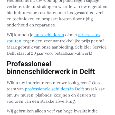
Het beschermt uw woning of pand tegen slijtage,
verbetert de uitstraling en waarde van uw eigendom,
biedt duurzame resultaten met hoogwaardige verf
en technieken en bespaart kosten door tijdig
onderhoud en reparaties.
Wij kunnen je
huis schilderen
of met
airless latex
spuiten
, tegen een zeer aantrekkelijke prijs per m2.
Maak gebruik van onze aanbieding. Schilder Service
Delft staat al 20 jaar voor betaalbaar vakwerk!
Professioneel
binnenschilderwerk in Delft
Wilt u uw interieur een nieuwe look geven? Ons
team van
professionele schilders in Delft
staat klaar
om uw muren, plafonds, kozijnen en deuren te
voorzien van een strakke afwerking.
Wij gebruiken alleen verf van hoge kwaliteit die