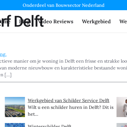
Onderdeel van Bouwsector Nederland
rf Delft
ome
Blog
Video Reviews
Werkgebied
We
tieve manier om je woning in Delft een frisse en strakke loo
ix van moderne nieuwbouw en karakteristieke bestaande woni
en […]
Werkgebied van Schilder Service Delft
Wilt u een schilder huren in Delft? Dit is
het...
Winterschilder Delft