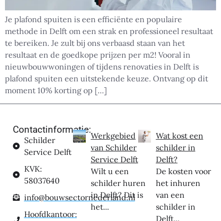
Je plafond spuiten is een efficiënte en populaire
methode in Delft om een strak en professioneel resultaat
te bereiken. Je zult bij ons verbaasd staan van het
resultaat en de goedkope prijzen per m2! Vooral in
nieuwbouwwoningen of tijdens renovaties in Delft is
plafond spuiten een uitstekende keuze. Ontvang op dit
moment 10% korting op […]
Contactinformatie:
Werkgebied
Wat kost een
Schilder
van Schilder
schilder in
Service Delft
Service Delft
Delft?
KVK:
Wilt u een
De kosten voor
58037640
schilder huren
het inhuren
in Delft? Dit is
van een
info@bouwsectornederland.nl
het...
schilder in
Hoofdkantoor:
Delft...