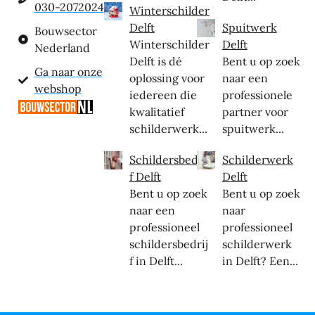
030-2072024
Winterschilder
Delft
Spuitwerk
Bouwsector
Winterschilder
Delft
Nederland
Delft is dé
Bent u op zoek
Ga naar onze
oplossing voor
naar een
webshop
iedereen die
professionele
kwalitatief
partner voor
schilderwerk...
spuitwerk...
Schildersbedrij
Schilderwerk
f Delft
Delft
Bent u op zoek
Bent u op zoek
naar een
naar
professioneel
professioneel
schildersbedrij
schilderwerk
f in Delft...
in Delft? Een...