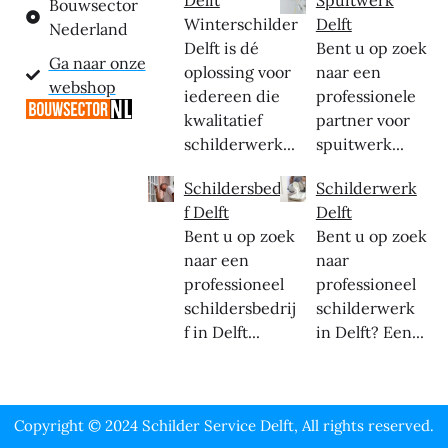
Delft
Spuitwerk
Bouwsector
Winterschilder
Delft
Nederland
Delft is dé
Bent u op zoek
Ga naar onze
oplossing voor
naar een
webshop
iedereen die
professionele
kwalitatief
partner voor
schilderwerk...
spuitwerk...
Schildersbedrij
Schilderwerk
f Delft
Delft
Bent u op zoek
Bent u op zoek
naar een
naar
professioneel
professioneel
schildersbedrij
schilderwerk
f in Delft...
in Delft? Een...
Copyright © 2024 Schilder Service Delft, All rights reserved.