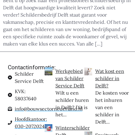
Bent u op zoek naar een professioneel schildersbedrijf in
Delft dat hoogwaardige kwaliteit levert? Zoek niet
verder! Schildersbedrijf Delft staat garant voor
vakmanschap, precisie en klanttevredenheid. Of het nu
gaat om het schilderen van uw woning, bedrijfspand of
een specifieke ruimte zoals de woonkamer of gevel, wij
maken van elke klus een succes. Van alle […]
Contactinformatie:
Werkgebied
Wat kost een
Schilder
van Schilder
schilder in
Service Delft
Service Delft
Delft?
KVK:
Wilt u een
De kosten voor
58037640
schilder huren
het inhuren
in Delft? Dit is
van een
info@bouwsectornederland.nl
het...
schilder in
Hoofdkantoor:
Delft...
030-2072024
Winterschilder