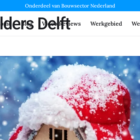
Onderdeel van Bouwsector Nederland
lders Delft
ome
Blog
Video Reviews
Werkgebied
We