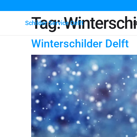
Tag:
Winterschi
Schilder Service Delft
H
Winterschilder Delft